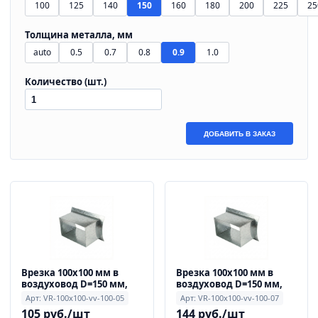
100
125
140
150
160
180
200
225
25
Толщина металла, мм
auto
0.5
0.7
0.8
0.9
1.0
Количество (шт.)
ДОБАВИТЬ В ЗАКАЗ
Врезка 100x100 мм в
Врезка 100x100 мм в
воздуховод D=150 мм,
воздуховод D=150 мм,
0.9 мм
0.9 мм
Арт: VR-100x100-vv-100-05
Арт: VR-100x100-vv-100-07
105 руб./шт
144 руб./шт