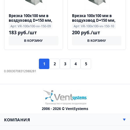
Врезка 100x100 мм в
Врезка 100x100 мм в
воздуховод D=150 мм,
воздуховод D=150 мм,
0.9 мм
0.9 мм
Арт: VR-100x100-vv-150-09
Арт: VR-100x100-vv-150-10
183 руб./шт
200 руб./шт
В КОРЗИНУ
В КОРЗИНУ
1
2
3
4
5
0.00030708312988281
2006 - 2026 © VentSystems
КОМПАНИЯ
▼