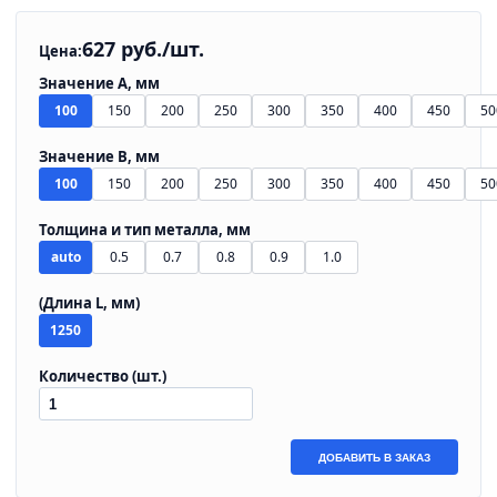
627 руб./шт.
Цена:
Значение A, мм
100
150
200
250
300
350
400
450
50
Значение B, мм
100
150
200
250
300
350
400
450
50
Толщина и тип металла, мм
auto
0.5
0.7
0.8
0.9
1.0
(Длина L, мм)
1250
Количество (шт.)
ДОБАВИТЬ В ЗАКАЗ