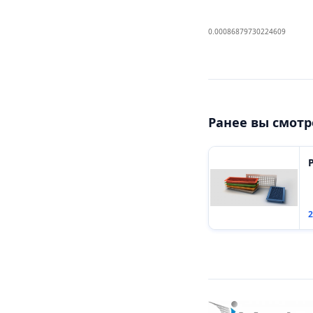
0.00086879730224609
Ранее вы смот
2