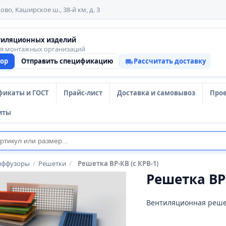
ово, Каширское ш., 38-й км, д. 3
тиляционных изделий
ля монтажных организаций
тор
Отправить спецификацию
Рассчитать доставку
фикаты и ГОСТ
Прайс-лист
Доставка и самовывоз
Про
иты
иффузоры
/
Решетки
/
Решетка ВР-КВ (с КРВ-1)
Решетка ВР-
Вентиляционная решет