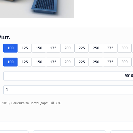
/шт.
100
125
150
175
200
225
250
275
300
100
125
150
175
200
225
250
275
300
AL 9016, наценка за нестандартный 30%