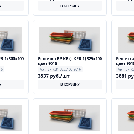
У
В КОРЗИНУ
В-1) 300х100
Решетка ВР-КВ (с КРВ-1) 325х100
Решетка 
цвет 9016
цвет 901
16
Арт: ВР-КВ1-325х100-9016
Арт: ВР-К
3537 руб./шт
3681 р
У
В КОРЗИНУ