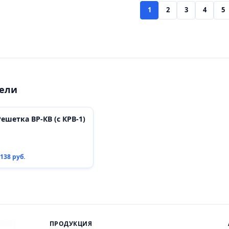
1
2
3
4
5
рели
Решетка ВР-КВ (с КРВ-1)
138 руб.
ПРОДУКЦИЯ