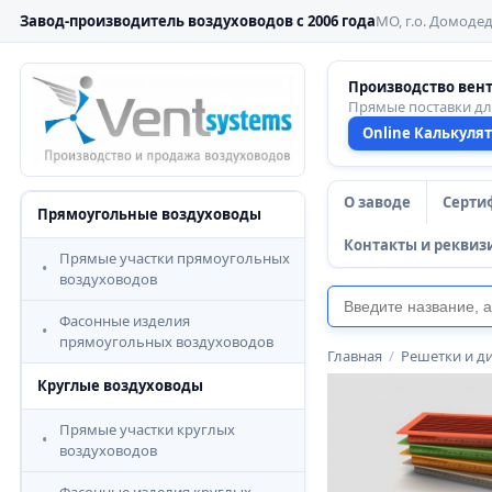
Завод-производитель воздуховодов с 2006 года
МО, г.о. Домодед
Производство вен
Прямые поставки д
Online Калькуля
О заводе
Серти
Прямоугольные воздуховоды
Контакты и реквиз
Прямые участки прямоугольных
воздуховодов
Фасонные изделия
прямоугольных воздуховодов
Главная
/
Решетки и д
Круглые воздуховоды
Прямые участки круглых
воздуховодов