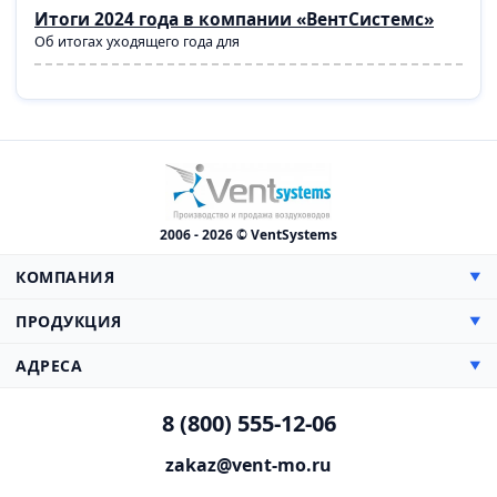
Итоги 2024 года в компании «ВентСистемс»
Об итогах уходящего года для
2006 - 2026 © VentSystems
КОМПАНИЯ
▼
О компании
ПРОДУКЦИЯ
▼
Сертификаты
Прямоугольные
АДРЕСА
▼
Цены
Круглые
Доставка
Производство, Склад и Офис:
Противопожарная
8 (800) 555-12-06
Монтаж
142000, МО, г. Домодедово,
Гибкие воздуховоды
Каширское шоссе, 38 км, дом 3
Проектирование
zakaz@vent-mo.ru
Нестандартные
Схема проезда
Презентация
Сетевые элементы