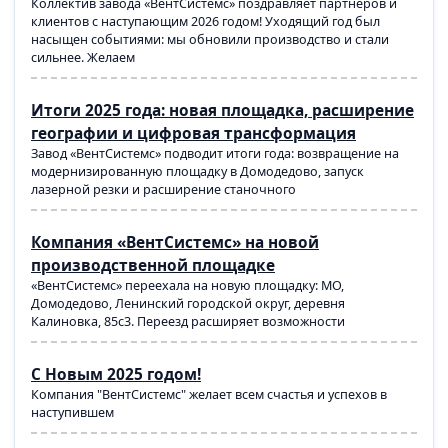
Коллектив завода «ВентСистемс» поздравляет партнеров и
клиентов с наступающим 2026 годом! Уходящий год был
насыщен событиями: мы обновили производство и стали
сильнее. Желаем
Итоги 2025 года: новая площадка, расширение
географии и цифровая трансформация
Завод «ВентСистемс» подводит итоги года: возвращение на
модернизированную площадку в Домодедово, запуск
лазерной резки и расширение станочного
Компания «ВентСистемс» на новой
производственной площадке
«ВентСистемс» переехала на новую площадку: МО,
Домодедово, Ленинский городской округ, деревня
Калиновка, 85с3. Переезд расширяет возможности
С Новым 2025 годом!
Компания "ВентСистемс" желает всем счастья и успехов в
наступившем