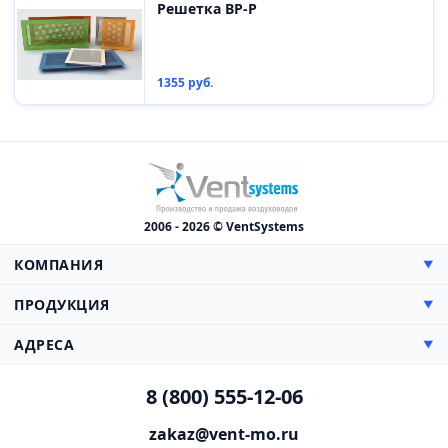
Решетка ВР-Р
1355 руб.
2006 - 2026 © VentSystems
КОМПАНИЯ
▼
О компании
ПРОДУКЦИЯ
▼
Сертификаты
Прямоугольные
АДРЕСА
▼
Цены
Круглые
Доставка
Производство, Склад и Офис:
Противопожарная
8 (800) 555-12-06
Монтаж
142000, МО, г. Домодедово,
Гибкие воздуховоды
Каширское шоссе, 38 км, дом 3
Проектирование
zakaz@vent-mo.ru
Нестандартные
Схема проезда
Презентация