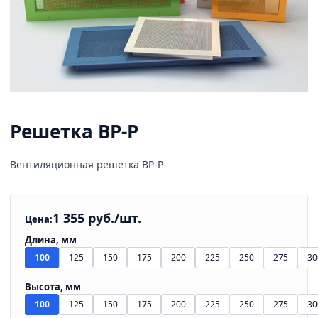
Решетка ВР-Р
Вентиляционная решетка ВР-Р
1 355 руб./шт.
Цена:
Длина, мм
100
125
150
175
200
225
250
275
30
Высота, мм
100
125
150
175
200
225
250
275
30