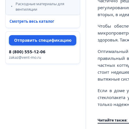
Частично реш
Расходные материалы для
регулировани
вентиляции
вторых, в иде
Смотреть весь каталог
Чтобы обеспе
микропроветр
здоровья. Так
Отправить спецификацию
Оптимальный
8 (800) 555-12-06
zakaz@vent-mo.ru
правильный во
частных котте
стоит недеше
вытяжные сис
Если в доме 
стеклопакета
только надеж
Читайте также: