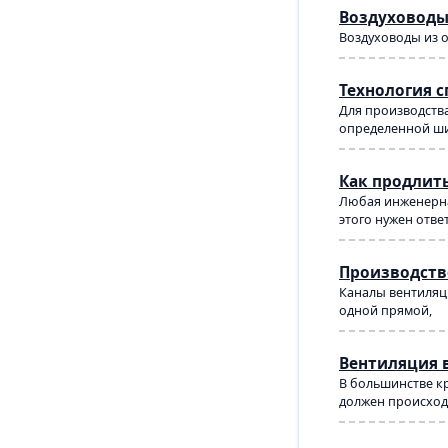
Воздуховоды
Воздуховоды из 
Технология 
Для производства
определенной ши
Как продлит
Любая инженерна
этого нужен отве
Производств
Каналы вентиляци
одной прямой,
Вентиляция 
В большинстве кр
должен происходи