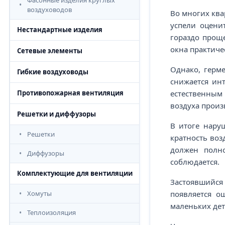
Фасонные изделия круглых
воздуховодов
Во многих ква
успели оцени
Нестандартные изделия
гораздо проще
окна практиче
Сетевые элементы
Однако, герм
Гибкие воздуховоды
снижается ин
естественным 
Противопожарная вентиляция
воздуха произ
Решетки и диффузоры
В итоге нару
Решетки
кратность воз
должен полно
Диффузоры
соблюдается.
Комплектующие для вентиляции
Застоявшийся 
появляется о
Хомуты
маленьких дет
Теплоизоляция