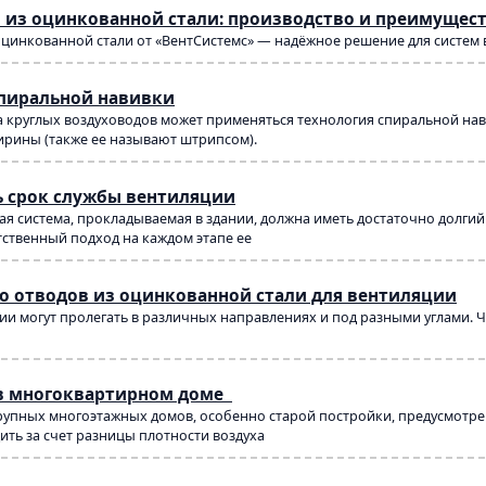
 из оцинкованной стали: производство и преимущес
оцинкованной стали от «ВентСистемс» — надёжное решение для систем
спиральной навивки
 круглых воздуховодов может применяться технология спиральной навив
рины (также ее называют штрипсом).
ь срок службы вентиляции
я система, прокладываемая в здании, должна иметь достаточно долги
тственный подход на каждом этапе ее
о отводов из оцинкованной стали для вентиляции
и могут пролегать в различных направлениях и под разными углами. Ч
в многоквартирном доме
упных многоэтажных домов, особенно старой постройки, предусмотрен
ть за счет разницы плотности воздуха