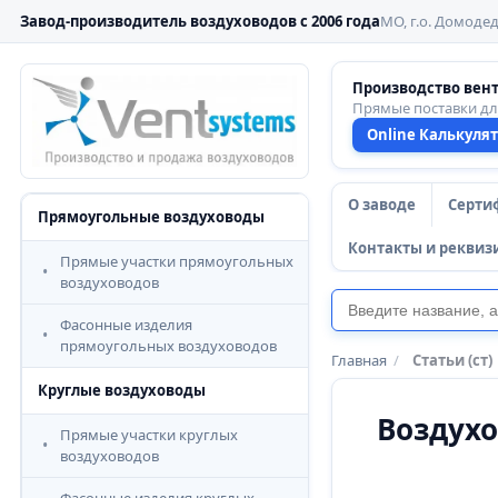
Завод-производитель воздуховодов с 2006 года
МО, г.о. Домодед
Производство вен
Прямые поставки д
Online Калькуля
О заводе
Серти
Прямоугольные воздуховоды
Контакты и реквиз
Прямые участки прямоугольных
воздуховодов
Фасонные изделия
прямоугольных воздуховодов
Главная
/
Статьи (ст)
Круглые воздуховоды
Воздухо
Прямые участки круглых
воздуховодов