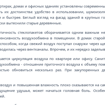
ртирах, домах и офисных зданиях установлены современны
ть их достоинства: удобство в использовании, шумоизол
 и быстрее. Беглый взгляд на фасад зданий в крупных го
ски вытеснили старые деревянные.
етичность стеклопакетов оборачивается одним важным не
тенсивность воздухообмена в помещении. В домах старо
способом, когда свежий воздух поступал снаружи через ще
водилась через вентканалы. Впрочем, и их нередко заделы
шается циркуляция воздуха по квартире или офису. Сан
духообмена - отношение приточного воздуха к объему поме
стью обновиться несколько раз. При закупоренных д
воздух и повышенная влажность плохо сказываются на са
щущение удушья, может начаться головная боль. Особ
ей.