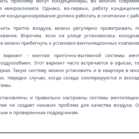
ить проблему могут кондиционеры, во многих современ
я микроклимата. Однако, во-первых, работу кондицион
але кондиционирование должно работать в сочетании с раб
чить приток воздуха, можно регулярно проветривать 
ивания. Впрочем, если на улице установилась холодна
же можно прибегнуть к установке вентиляционных клапанов
 вариант - монтаж приточно-вытяжной системы вент
здухообмен. Этот вариант часто встречается в офисах, т
джах. Такую систему можно установить и в квартире в мн
во. Нередки случаи, когда соседи кооперируются и вскла
темы.
установлены и правильно настроены системы вентиляции
 уже не создает никаких проблем для качества воздуха. 
ным и проверенным подрядчикам.