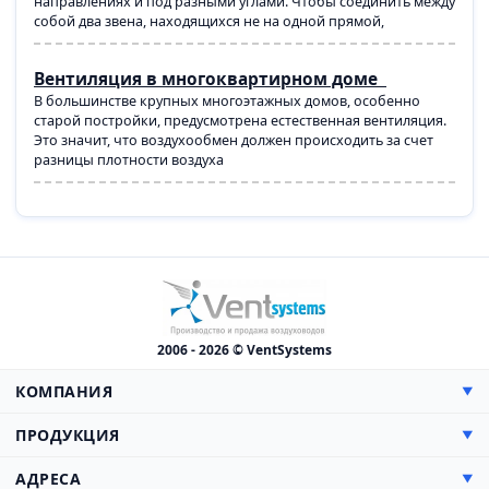
направлениях и под разными углами. Чтобы соединить между
собой два звена, находящихся не на одной прямой,
Вентиляция в многоквартирном доме
В большинстве крупных многоэтажных домов, особенно
старой постройки, предусмотрена естественная вентиляция.
Это значит, что воздухообмен должен происходить за счет
разницы плотности воздуха
2006 - 2026 © VentSystems
КОМПАНИЯ
▼
О компании
ПРОДУКЦИЯ
▼
Сертификаты
Прямоугольные
АДРЕСА
▼
Цены