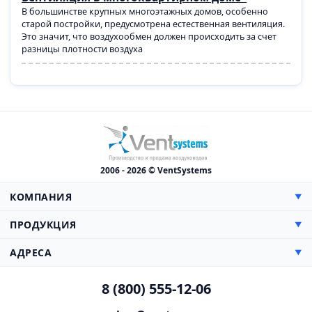
В большинстве крупных многоэтажных домов, особенно
старой постройки, предусмотрена естественная вентиляция.
Это значит, что воздухообмен должен происходить за счет
разницы плотности воздуха
2006 - 2026 © VentSystems
КОМПАНИЯ
▼
О компании
ПРОДУКЦИЯ
▼
Сертификаты
Прямоугольные
АДРЕСА
▼
Цены
Круглые
Доставка
Производство, Склад и Офис:
Противопожарная
8 (800) 555-12-06
Монтаж
142000, МО, г. Домодедово,
Гибкие воздуховоды
Каширское шоссе, 38 км, дом 3
Проектирование