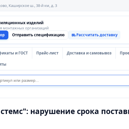
ово, Каширское ш., 38-й км, д. 3
тиляционных изделий
ля монтажных организаций
тор
Отправить спецификацию
Рассчитать доставку
фикаты и ГОСТ
Прайс-лист
Доставка и самовывоз
Про
иты
стемс": нарушение срока поста