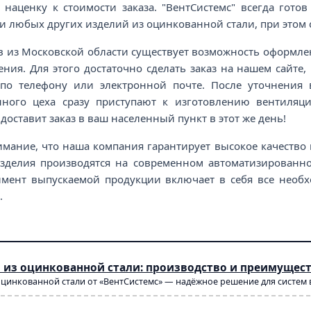
наценку к стоимости заказа. "ВентСистемс" всегда гото
и любых других изделий из оцинкованной стали, при этом 
в из Московской области существует возможность оформлен
ния. Для этого достаточно сделать заказ на нашем сайте
по телефону или электронной почте. После уточнения в
нного цеха сразу приступают к изготовлению вентиляц
доставит заказ в ваш населенный пункт в этот же день!
мание, что наша компания гарантирует высокое качество 
зделия производятся на современном автоматизированн
тимент выпускаемой продукции включает в себя все нео
.
 из оцинкованной стали: производство и преимущес
оцинкованной стали от «ВентСистемс» — надёжное решение для систем