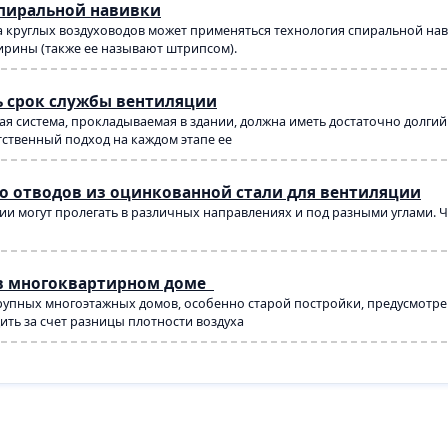
спиральной навивки
 круглых воздуховодов может применяться технология спиральной навив
рины (также ее называют штрипсом).
ь срок службы вентиляции
я система, прокладываемая в здании, должна иметь достаточно долги
тственный подход на каждом этапе ее
о отводов из оцинкованной стали для вентиляции
и могут пролегать в различных направлениях и под разными углами. Ч
в многоквартирном доме
упных многоэтажных домов, особенно старой постройки, предусмотрен
ть за счет разницы плотности воздуха