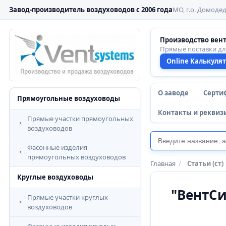
Завод-производитель воздуховодов с 2006 года
МО, г.о. Домодед
Производство вен
Прямые поставки д
Online Калькуля
О заводе
Серти
Прямоугольные воздуховоды
Контакты и реквиз
Прямые участки прямоугольных
воздуховодов
Фасонные изделия
прямоугольных воздуховодов
Главная
/
Статьи (ст)
Круглые воздуховоды
"ВентСи
Прямые участки круглых
воздуховодов