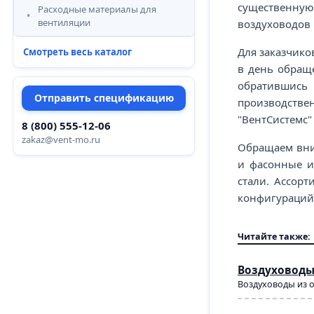
существенную 
Расходные материалы для
вентиляции
воздуховодов 
Для заказчико
Смотреть весь каталог
в день обраще
обратившись 
Отправить спецификацию
производстве
"ВентСистемс" 
8 (800) 555-12-06
zakaz@vent-mo.ru
Обращаем вни
и фасонные и
стали. Ассор
конфигураций
Читайте также:
Воздуховоды
Воздуховоды из 