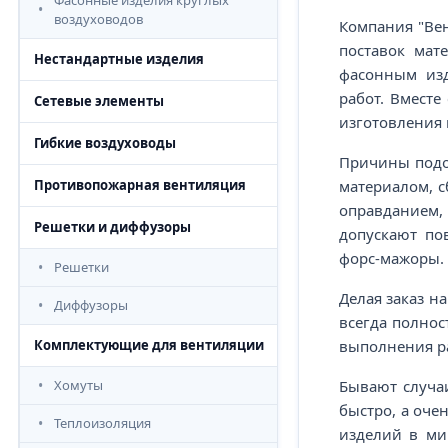
Фасонные изделия круглых
воздуховодов
Компания "Вен
поставок мат
Нестандартные изделия
фасонным изд
работ. Вместе
Сетевые элементы
изготовления 
Гибкие воздуховоды
Причины подо
материалом, с
Противопожарная вентиляция
оправданием,
Решетки и диффузоры
допускают по
форс-мажоры.
Решетки
Делая заказ н
Диффузоры
всегда полнос
выполнения р
Комплектующие для вентиляции
Бывают случаи
Хомуты
быстро, а оче
Теплоизоляция
изделий в ми