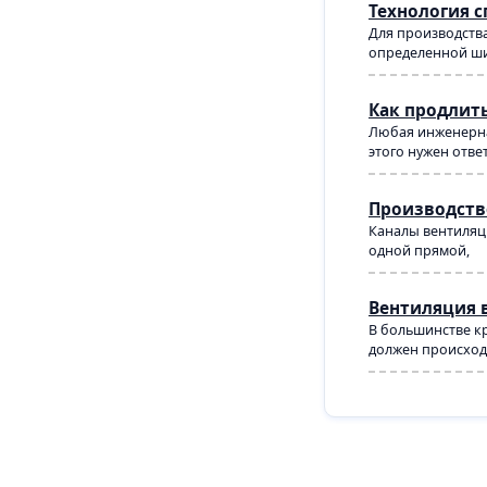
Технология 
Для производства
определенной ши
Как продлит
Любая инженерна
этого нужен отве
Производств
Каналы вентиляци
одной прямой,
Вентиляция 
В большинстве кр
должен происходи