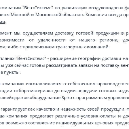
 компании "ВентСистемс" по реализации воздуховодов и ф
ется Москвой и Московской областью. Компания всегда при
сии
.
мент мы осуществляем доставку готовой продукции в р
ависимости от удаленности от нашего региона, дос
ом, либо с привлечением транспортных компаний.
ланах "ВентСистемс" - расширение географии доставки на
 мы уже сейчас готовы рассматривать заявки на поставку в
е пункты.
я компании изготавливается в собственном производств
 стадии отбора материала до стадии передачи готовых изде
 швейцарское оборудование Spiro с программным управлен
 гарантирует как качество и надежность своей продукции,
аша компания предлагает различные условия оплаты и до
зов возможно составление индивидуальных ценовых предл