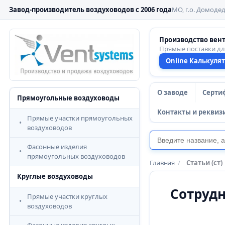
Завод-производитель воздуховодов с 2006 года
МО, г.о. Домодед
Производство вен
Прямые поставки д
Online Калькуля
О заводе
Серти
Прямоугольные воздуховоды
Контакты и реквиз
Прямые участки прямоугольных
воздуховодов
Фасонные изделия
прямоугольных воздуховодов
Главная
/
Статьи (ст)
Круглые воздуховоды
Сотрудн
Прямые участки круглых
воздуховодов