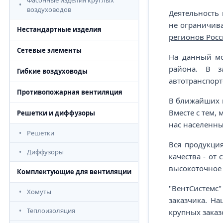
Фасонные изделия круглых
воздуховодов
Деятельность
не ограничива
Нестандартные изделия
регионов Рос
Сетевые элементы
На данный мо
района. В з
Гибкие воздуховоды
автотранспорт
Противопожарная вентиляция
В ближайших п
Вместе с тем,
Решетки и диффузоры
нас населенны
Решетки
Вся продукци
Диффузоры
качества - от
высокоточное
Комплектующие для вентиляции
"ВентСистемс"
Хомуты
заказчика. Н
Теплоизоляция
крупных зака