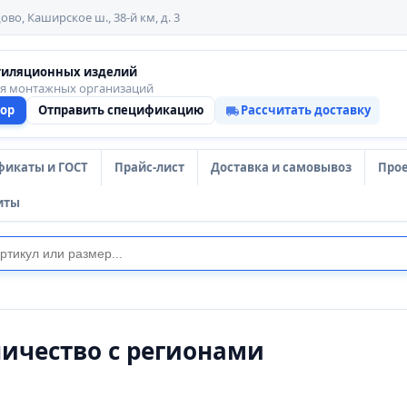
ово, Каширское ш., 38-й км, д. 3
тиляционных изделий
ля монтажных организаций
тор
Отправить спецификацию
Рассчитать доставку
фикаты и ГОСТ
Прайс-лист
Доставка и самовывоз
Про
иты
ичество с регионами