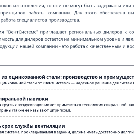
сроков изготовления, то они не могут быть задержаны или
х
принципов работы компании
. Для этого обеспечена в
 работа специалистов производства.
ия "ВентСистемс" приглашает региональных дилеров к с
имость для дилеров остается на минимальном уровне и явля
одукции нашей компании - это работа с качественным и в
 из оцинкованной стали: производство и преимущес
оцинкованной стали от «ВентСистемс» — надёжное решение для систем
спиральной навивки
 круглых воздуховодов может применяться технология спиральной навив
рины (также ее называют штрипсом).
ь срок службы вентиляции
я система, прокладываемая в здании, должна иметь достаточно долги